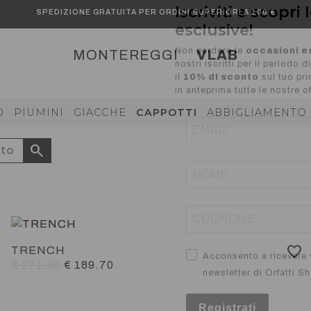
SPEDIZIONE GRATUITA PER ORDINI SUPERIORI A 100 €
Iscriviti e scopri 
esclusive!
MONTEREGGI
VLAB
Non perdere le
occasioni e
nostri iscritti per il periodo 
il
10% di sconto
sul tuo pr
O
PIUMINI
GIACCHE
CAPPOTTI
ABBIGLIAMENTO 
in anteprima tutte le nostre of
search
TRENCH
€ 271.00
€ 189.70
Acconsento a ricevere v
newsletter di Orfatti S