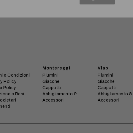
Registrati
Montereggi
Vlab
i e Condizioni
Piumini
Piumini
y Policy
Giacche
Giacche
e Policy
Cappotti
Cappotti
zione e Resi
Abbigliamento &
Abbigliamento &
ocietari
Accessori
Accessori
menti