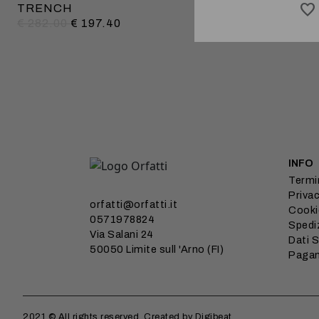
TRENCH
€ 282.00
€ 197.40
INFO
Termin
Privac
orfatti@orfatti.it
Cooki
0571978824
Spedi
Via Salani 24
Dati S
50050 Limite sull 'Arno (FI)
Paga
2021 © All rights reserved. Created by Digibeat