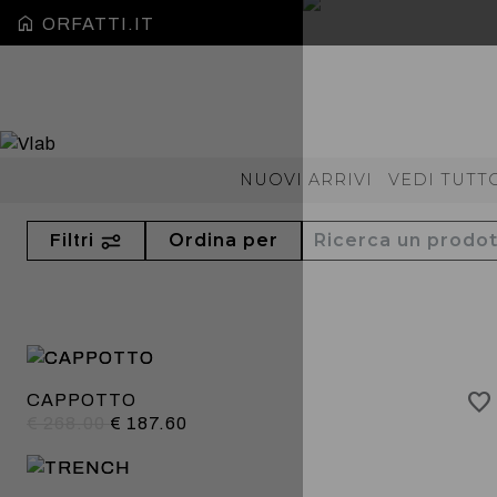
HOME
ORFATTI.IT
NUOVI ARRIVI
VEDI TUTT
Ordina per
Filtri
CAPPOTTO
€ 268.00
€ 187.60