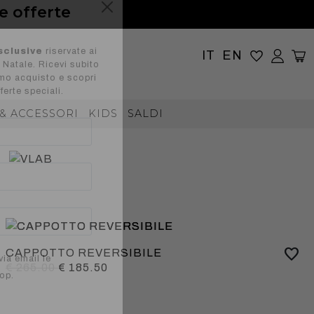
le offerte
IT
EN
sclusive
riservate ai
di Natale. Ricevi subito
imo acquisto e scopri
& ACCESSORI
KIDS
SALDI
ferte speciali.
CAPPOTTO REVERSIBILE
€ 265.00
€ 185.50
ia email le
hop.