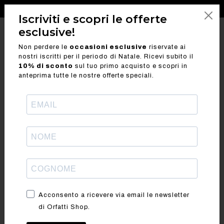
SPEDIZIONE GRATUITA PER ORDINI SUPERIORI A 100 €
Iscriviti e scopri le offerte
esclusive!
search
ORFATTI.IT
Non perdere le
occasioni esclusive
riservate ai
nostri iscritti per il periodo di Natale. Ricevi subito il
Spedizione e Resi
10% di sconto
sul tuo primo acquisto e scopri in
anteprima tutte le nostre offerte speciali.
Spedizione e Consegna
Il costo della spedizione è di:
- Spedizioni minore di 100€ per Italia = 6 euro
- Spedizione gratis su spesa superiore a 100€ solo
in Italia
- Spedizione Estero fuori Europa = 35 euro
Acconsento a ricevere via email le newsletter
- Spedizione Estero In Europa = 15 euro
di Orfatti Shop.
da considerarsi valido per singola spedizione con