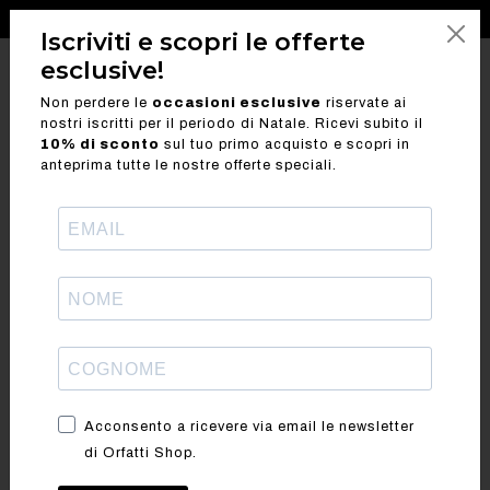
SPEDIZIONE GRATUITA PER ORDINI SUPERIORI A 100 €
Iscriviti e scopri le offerte
esclusive!
search
ORFATTI.IT
Non perdere le
occasioni esclusive
riservate ai
nostri iscritti per il periodo di Natale. Ricevi subito il
10% di sconto
sul tuo primo acquisto e scopri in
anteprima tutte le nostre offerte speciali.
TRENCH IN CAMOSCIO
€473.00
€284
SUPER LEGGERO
Vera pelle di chevrette scamosciata e super leggera per questo
iconico trench super trendy e dall’uso trasversale in pieno
#EASY LIVING mood.
COLORE
Acconsento a ricevere via email le newsletter
di Orfatti Shop.