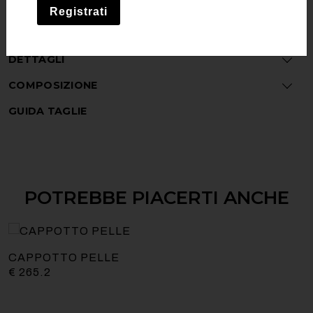
AGGIUNGI AL CARRELLO
Registrati
DETTAGLI
COMPOSIZIONE
GUIDA TAGLIE
POTREBBE PIACERTI ANCHE
CAPPOTTO PELLE
€
265.2